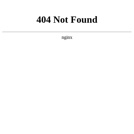
网站地图
襄阳白癜风医院
医院首页
医院简介
医生团队
疾病百科
北大动态
医院环境
就诊指南
来院路线
首页
>
疾病百科
>
文章内容
造成白癜风久治不好的原因有哪些呢?
作者：
武汉北大白癜风医院
时间：2021-05-25
造成白癜风久治不好的原因有哪些呢?白癜风的出现对患者
朋友们造成的影响和伤害很大，这种疾病的发生给患者带来的危
害是多方面的，首先会影响到患者的外观，造成皮肤出现一些白
斑，其次会影响到患者的身体健康，再者会造成生活，工作受到
影响，那么，造成白癜风久治不好的原因有哪些呢?
襄阳白癜风
医院
医生介绍到：