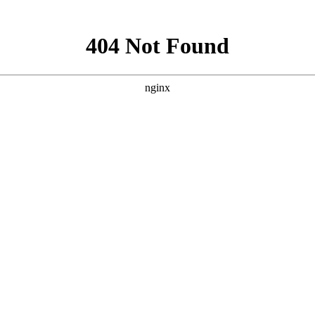
就诊指南
来院路线
发病与季节有相关性。炎炎夏日，面对火辣辣的太阳，再白的皮
的病症会加重呢?
襄阳白癜风医院
医生介绍到：