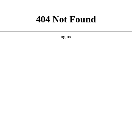
就诊指南
来院路线
，相信各位朋友对于白癜风是有一些认识的，当皮肤发病后患者
因，那么，白癜风患病因素都有什么呢?
襄阳白癜风医院
医生介