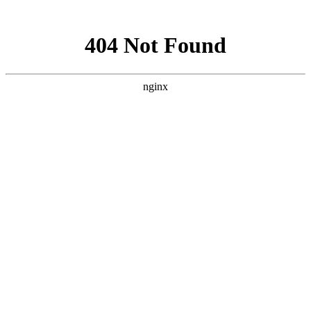
网站地图
欢迎您进入：武汉北大白癜风医院，我们提供专业的白
网站首页
医院简介
医生团队
医院动态
来院路线
在线咨询
您的位置：
首页
>
疾病百科
>白癜风要怎么治比较好?
白癜风要怎么治比较好?
武汉北大白癜风医院
发布时间：
2022年08月25日
阅读量：
375