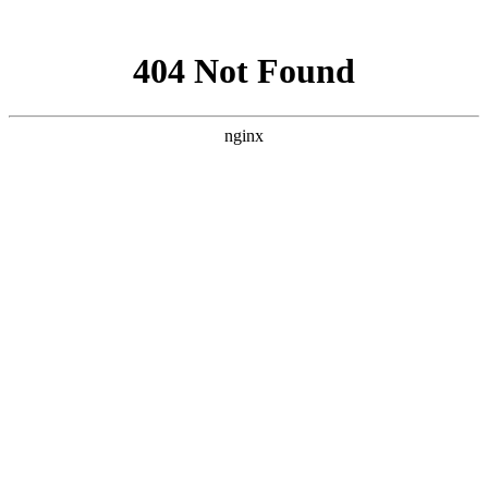
网站地图
襄阳白癜风医院
医院首页
医院简介
医生团队
疾病百科
北大动态
医院环境
就诊指南
来院路线
首页
>
白癜风病因
>
文章内容
襄阳女性白癜风病因是什么呢
作者：
武汉北大白癜风医院
时间：2018-09-14
白癜风是目前较为常见的一种慢性皮肤顽疾，以白斑的形式
表现在患者的皮肤上，易诊断、难治疗，容易复发，病发率高，
白癜风的病发部分人群，儿童、老人、男性、女性都有可能病
发，白癜风的常病发于人们经常暴露部位，不仅严重损坏了患者
的外在形象，还严重危害到了患者的心理健康。那么，襄阳女性
白癜风病因是什么呢?下面就由
襄阳白癜风医院
医生来为大家解
答。