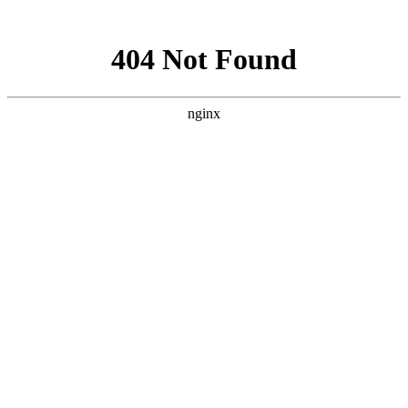
网站地图
襄阳白癜风医院
医院首页
医院简介
医生团队
疾病百科
北大动态
医院环境
就诊指南
来院路线
首页
>
白癜风病因
>
文章内容
襄阳儿童患上白癜风原因有哪些
作者：
武汉北大白癜风医院
时间：2018-10-10
白癜风是一种常见多发的皮肤病，易诊难治。近年来，白癜
风发病率一直居高不下，并且呈现持续走高的趋势，白癜风患者
群体低龄化趋势也正在加剧。据统计，儿童患者在整个白癜风患
者群体中占重要比例。那么，襄阳儿童患上白癜风的原因有哪
些?下面就由
襄阳白癜风医院
医生来为大家解答。
一、外伤感染。儿童在成长阶段，多有好动的特点。儿童喜
欢新鲜的事物，因此容易磕伤、碰伤，导致孩子处于惊恐“应