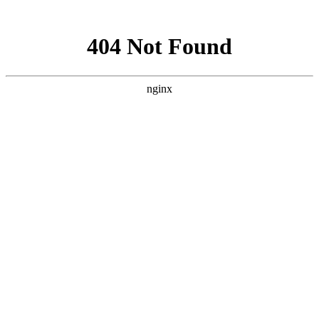
网站地图
襄阳白癜风医院
医院首页
医院简介
医生团队
疾病百科
北大动态
医院环境
就诊指南
来院路线
首页
>
白癜风病因
>
文章内容
襄阳手上的白癜风白斑扩散原因是什么呢
作者：
武汉北大白癜风医院
时间：2018-11-23
白癜风是常见的皮肤性疾病，疾病的发生跟很多因素有直接
的联系。我们的手部也是常见的患病部位之一，不少的手部白癜
风患者，在疾病治疗期间常常发现病情出现扩散的现象，给治疗
带来很大的阻碍，那么，襄阳手上的白癜风白斑扩散原因是什么
呢?下面就由
襄阳白癜风医院
医生来为大家解答。
一、没有做好护理