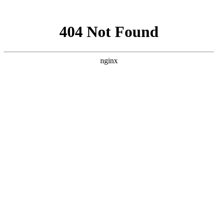
网站地图
襄阳白癜风医院
医院首页
医院简介
医生团队
疾病百科
北大动态
医院环境
就诊指南
来院路线
首页
>
白癜风病因
>
文章内容
襄阳白癜风复发的原因有什么?
作者：
武汉北大白癜风医院
时间：2019-03-03
在当下，白癜风又名“白斑病”，是皮肤类的顽疾之一，可以
说是非常难治的一种皮肤疾病，有些病人反应白癜风总是快可以
了，然后又复发了，总是这样反反复复的，让人头痛。那么，
白
癜风复发的原因有什么?
襄阳白癜风医院
医生介绍到：