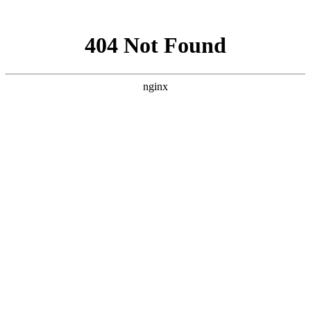
网站地图
襄阳白癜风医院
医院首页
医院简介
医生团队
疾病百科
北大动态
医院环境
就诊指南
来院路线
首页
>
白癜风病因
>
文章内容
襄阳女性白癜风的发生是哪些原因导致的?
作者：
武汉北大白癜风医院
时间：2019-12-27
和男性相比，女性一般比较看重自己的外在形象，而研究发
现，女性白癜风患者的数量要高于男性。是什么原因造成这一现
状?女性白癜风发生是哪些原因导致的?下面
襄阳白癜风医院
的医
生将会简单介绍一下。