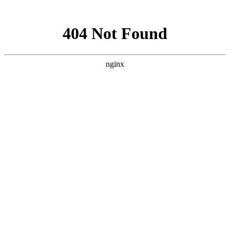
网站地图
欢迎您进入：武汉北大白癜风医院，我们提供专业的白
网站首页
医院简介
医生团队
医院动态
来院路线
在线咨询
您的位置：
首页
>
疾病百科
>
白癜风病因
>襄阳白癜风医院介绍腿
上出现白癜风的原因是什么呢?
襄阳白癜风医院介绍腿上出现白
癜风的原因是什么呢?
武汉北大白癜风医院