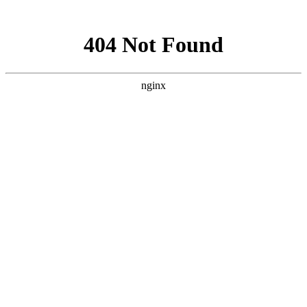
网站地图
襄阳白癜风医院
医院首页
医院简介
医生团队
疾病百科
北大动态
医院环境
就诊指南
来院路线
首页
>
白癜风病因
>
文章内容
襄阳白癜风扩散原因有哪些?
作者：
武汉北大白癜风医院
时间：2017-04-14
白癜风是我们生活中十分常见的疾病，虽然只是一种皮肤
病，但是这种疾病对患者的危害是巨大的，若是没有及时的治
疗，白斑很容易扩散，导致病情加重。那么，
白癜风扩散原因有
哪些?
襄阳白癜风医院
医生介绍：