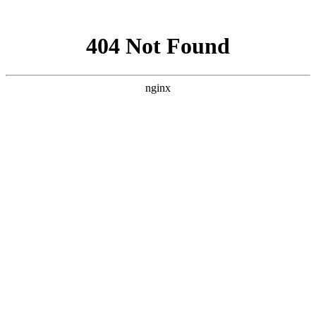
网站地图
襄阳白癜风医院
医院首页
医院简介
医生团队
疾病百科
北大动态
医院环境
就诊指南
来院路线
首页
>
白癜风病因
>
文章内容
襄阳儿童患上白癜风的原因有哪些
作者：
武汉北大白癜风医院
时间：2017-09-03
白癜风是一种皮肤内部黑色素缺失，以白斑的形式表现在皮
肤表面的疾病，它给患者内心造成了非常大的伤害，也给儿童白
癜风患者造成了极大的困扰，它是具有一定的遗传性和扩撒性
的，所以我们一定要注意白癜风的发生。襄阳儿童患上白癜风的
原因有哪些?下面就由
襄阳白癜风医院
医生来为大家解答。
一、导致儿童患上白癜风的原因有很多，其中，儿童免疫力
低下，日常生活中，很多的儿童由于自身免疫力低下，也会非常