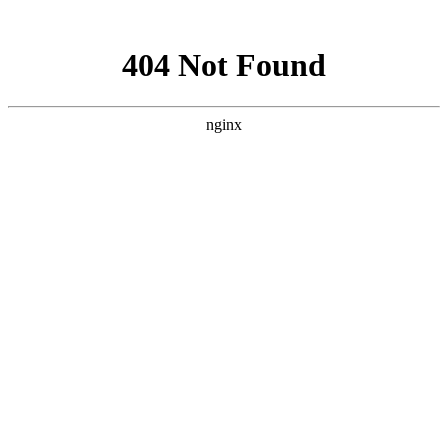
网站地图
襄阳白癜风医院
医院首页
医院简介
医生团队
疾病百科
北大动态
医院环境
就诊指南
来院路线
首页
>
白癜风病因
>
文章内容
襄阳会引起白癜风发病的原因都有哪些呢
作者：
武汉北大白癜风医院
时间：2017-10-28
白癜风是现在非常常见的一种皮肤疾病，发病后会在患者的
身体上出现白斑，这些白斑会严重的影响患者的容貌美观，甚至
会影响患者的身体健康和心理健康，如果能了解白癜风的发病原
因就是积极的预防白癜风，减少白癜风的发病。那么，襄阳会引
起白癜风发病的原因都有哪些呢?下面就由
襄阳白癜风医院
医生
来为大家解答。
1、免疫系统失调