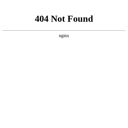
网站地图
襄阳白癜风医院
医院首页
医院简介
医生团队
疾病百科
北大动态
医院环境
就诊指南
来院路线
首页
>
白癜风病因
>
文章内容
襄阳生活中使儿童白癜风病情恶化的原因
是什么
作者：
武汉北大白癜风医院
时间：2018-04-04
目前，随着社会的不断发展，人们水平的不断提高，社会上
患上白癜风的人也越来越多，其中儿童成为白癜风发病的主要对
象。那么襄阳生活中使儿童白癜风病情恶化的原因是什么?下面
就由
襄阳白癜风医院
医生来为大家解答。
生活中使儿童白癜风病情恶化的原因是：日常的饮食，不要
久食小食品及饮料。小食品及饮料对儿童的身体发育和健康有明