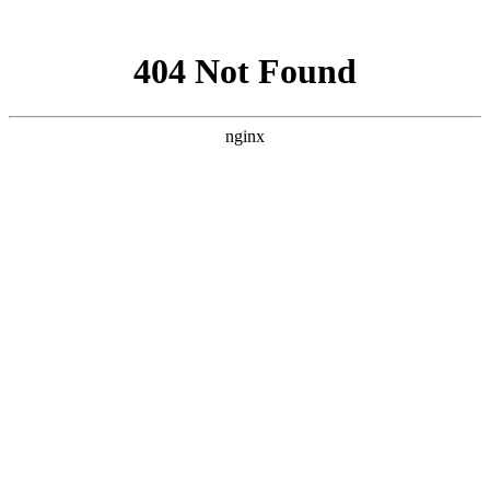
网站地图
襄阳白癜风医院
医院首页
医院简介
医生团队
疾病百科
北大动态
医院环境
就诊指南
来院路线
首页
>
白癜风病因
>
文章内容
襄阳爷爷有白癜风会遗传给孙子吗
作者：
武汉北大白癜风医院
时间：2018-06-19
众所周知，白癜风不仅治疗难度大，而且扩散、复发，重要
的是还存在着遗传的可能性，令患者不能平静。那么，襄阳爷爷
有白癜风会遗传给孙子吗?下面就由
襄阳白癜风医院
医生来为大
家解答。
回答是有可能，但是不一定，几率很小
白癜风是含有一定遗传危险的，但是临床上发生遗传的概率