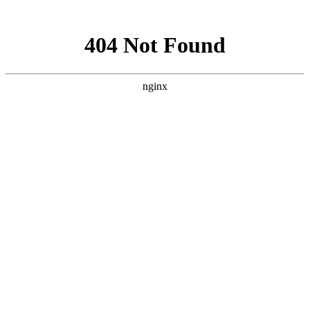
网站地图
襄阳白癜风医院
医院首页
医院简介
医生团队
疾病百科
北大动态
医院环境
就诊指南
来院路线
首页
>
白癜风预防
>
文章内容
襄阳如何能预防白癜风的病情出现恶化
作者：
武汉北大白癜风医院
时间：2017-08-16
白癜风具有易扩散的特点，如果不重视治疗的话就会严重的
发展甚至泛发全身。会严重的危害到患者的身心健康，还会对患
者容貌造成很大的破坏，严重的影响到患者的形象，给患者的正
常生活带来很大的困扰。那么，襄阳如何能预防白癜风的病情出
现恶化?下面就由
襄阳白癜风医院
医生来为大家解答。
1、饮食健康