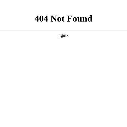
就诊指南
来院路线
的生活中，很多人也是深受此病的危害，很多人对于此病都是很