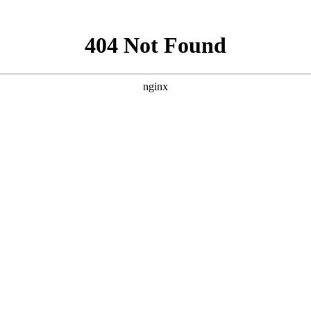
就诊指南
来院路线
治疗，多可在较短的时间内取得较好的治疗效果，多数初期患
绍：