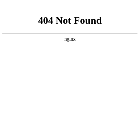
网站地图
襄阳白癜风医院
医院首页
医院简介
医生团队
疾病百科
北大动态
医院环境
就诊指南
来院路线
首页
>
白癜风诊断
>
文章内容
襄阳头部白癜风还有什么特点?
作者：
武汉北大白癜风医院
时间：2017-04-24
白癜风是一种较为顽固的色素脱失性皮肤黏膜疾病，常给患
者身体和心理造成严重伤害，可发于身体的任何部位。头部白癜
风并不少见，除了典型的色素脱失斑表现外，
头部白癜风还有什
么特点?
襄阳白癜风医院
医生介绍：