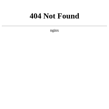
网站地图
欢迎您进入：武汉北大白癜风医院，我们提供专业的白
网站首页
医院简介
医生团队
医院动态
来院路线
在线咨询
您的位置：
首页
>
疾病百科
>
白癜风诊断
>襄阳全身各处都有白斑
是不是白癜风
襄阳全身各处都有白斑是不是白
癜风
武汉北大白癜风医院