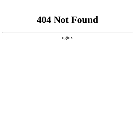
网站地图
襄阳白癜风医院
医院首页
医院简介
医生团队
疾病百科
北大动态
医院环境
就诊指南
来院路线
首页
>
白癜风诊断
>
文章内容
襄阳怎样辨别身上的白斑是否扩散呢
作者：
武汉北大白癜风医院
时间：2018-03-07
生活中的很多人对白癜风十分的陌生，所以对于此病的相关
症状也没有进行详细的了解，所以白癜风的发生往往在人们没有
任何的防备之下，给患者的心理造成很大的伤害。由此医生表
示，人们对白癜风的相关症状要有详细的认知，以此才可以及时
的发现此类疾病的存在。那么，襄阳怎样辨别身上的白斑是否扩
散呢?下面就由
襄阳白癜风医院
医生来为大家解答。
一，白癜风患者可以通过颜色对比来辨别身上的白斑是不是