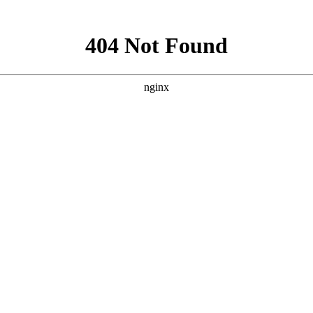
就诊指南
来院路线
所以当皮肤上出现白斑时，患者都很害怕，害怕白斑是白癜风
医生来为大家解答。
现为近圆形、椭圆形、不规则形，界限一般很明显;白癜风刚发