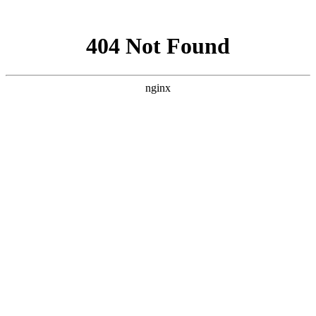
网站地图
襄阳白癜风医院
医院首页
医院简介
医生团队
疾病百科
北大动态
医院环境
就诊指南
来院路线
首页
>
白癜风诊断
>
文章内容
襄阳儿童的白癜风症状都有哪些
作者：
武汉北大白癜风医院
时间：2018-07-10
白癜风近年来的发病率比较高，尤其是对于儿童来说，发病
率持续攀高，给儿童正常的生活造成了严重的伤害，还会逐渐的
影响到儿童的学习和交友。那么，襄阳儿童的白癜风症状都有哪
些?下面就由
襄阳白癜风医院
医生来为大家解答。
儿童白癜风症状是会变化的，初期的症状表现不明显，要注
意多观察，只有这样才能抓住早期有利的治疗时机，早治疗早去
除。白癜风对于儿童的身体伤害很大，一定要及时的做好护理工