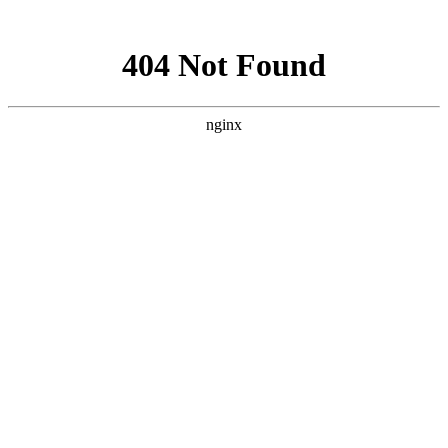
网站地图
襄阳白癜风医院
医院首页
医院简介
医生团队
疾病百科
北大动态
医院环境
就诊指南
来院路线
首页
>
白癜风治疗
>
文章内容
襄阳脖子上长的白癜风适合做植皮吗
作者：
武汉北大白癜风医院
时间：2018-11-07
白癜风是一种可发病于任何部位的皮肤疾病，而对于白癜风
这种皮肤顽疾来说，不同部位的白斑在治疗方法上也是有区别
的，襄阳脖子上长的白癜风适合做植皮吗?下面就由
襄阳白癜风
医院
医生来为大家解答。
脖子上的白癜风要慎用植皮治疗
植皮手术是治疗白癜风比较快速的一种方法，很多患者采用