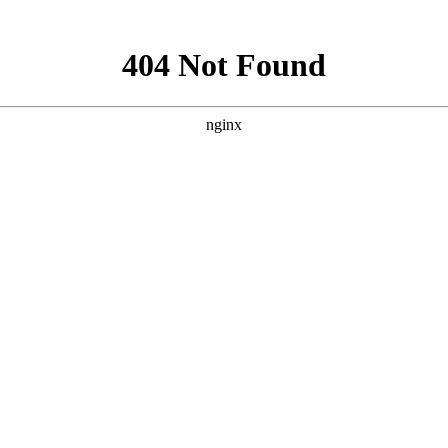
就诊指南
来院路线
。而青少年是近年来白癜风发病较多的群体。青少年的身心都
么，襄阳青少年白癜风该如何治疗好的快?下面就由
襄阳白癜风
食习惯、生活习惯、免疫力情况等等，这些都可能会导致白癜
疾病，首先一定要明确病因，这样才能更好的进行疾病的治疗。