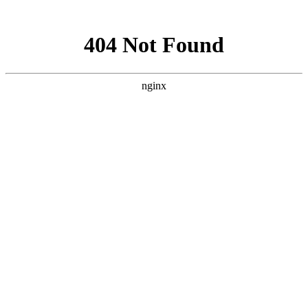
网站地图
襄阳白癜风医院
医院首页
医院简介
医生团队
疾病百科
北大动态
医院环境
就诊指南
来院路线
首页
>
白癜风治疗
>
文章内容
襄阳白癜风照激光能配合吃哪些药呢
作者：
武汉北大白癜风医院
时间：2017-12-06
白癜风是一种常见的病症复杂的皮肤病，对于白癜风的治疗
通常会采用综合的疗法，以使白癜风能更快的恢复，那襄阳白癜
风照激光能配合吃哪些药呢?下面就由
襄阳白癜风医院
医生来为
大家解答。
308激光是临床上常会用到的一种治疗白癜风的方法，308纳
米准分子激光治疗系统能够使患者恢复自身自然生长黑色素的功
能，达到治疗的效果，并针对白癜风发病原因，可以解决黑色素