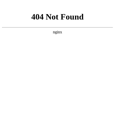
网站地图
襄阳白癜风医院
医院首页
医院简介
医生团队
疾病百科
北大动态
医院环境
就诊指南
来院路线
首页
>
白癜风治疗
>
文章内容
襄阳晚期白癜风喝中药管用吗
作者：
武汉北大白癜风医院
时间：2018-01-04
中医治疗白癜风是一种比较传统的治疗方法，在我国在就存
在。中医治疗白癜风主要包括中药治疗白癜风、拔罐疗法、针灸
疗法等等，每种方法都有自己的适应症状和适应人群，那么襄阳
晚期白癜风喝中药管用吗?下面就由
襄阳白癜风医院
医生来为大
家解答。
晚期白癜风的特点