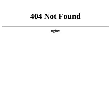
网站地图
欢迎您进入：武汉北大白癜风医院，我们提供专业的白癜风
网站首页
医院简介
医生团队
医院动态
来院路线
在线咨询
您的位置：
首页
>
疾病百科
>
白癜风治疗
>襄阳儿童白癜风该怎么
治疗?
襄阳儿童白癜风该怎么治疗?
武汉北大白癜风医院
发布时间：
2017年03月27日