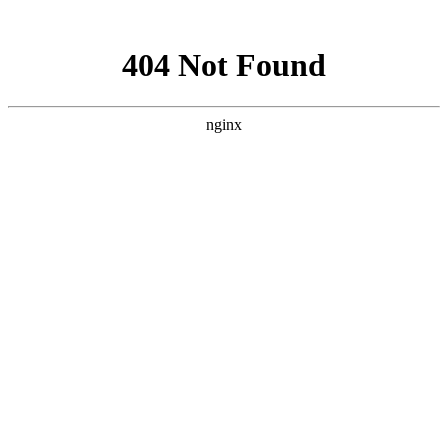
网站地图
武汉北大白癜风医院，我们提供专业的白癜风治疗咨询、挂号服
网站首页
医院简介
医生团队
医院动态
来院路线
在线咨询
您的位置：
首页
>
北大动态
>襄阳哪种情况就证明白癜风扩散了
襄阳哪种情况就证明白癜风扩散
了
武汉北大白癜风医院