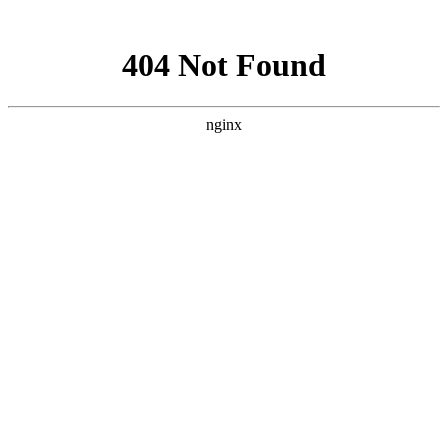
网站地图
欢迎您进入：武汉北大白癜风医院，我们提供专业的白
网站首页
医院简介
医生团队
医院动态
来院路线
在线咨询
您的位置：
首页
>
医院动态
>襄阳是什么原因让青少年患上白癜
风的呢
襄阳是什么原因让青少年患上白
癜风的呢
武汉北大白癜风医院