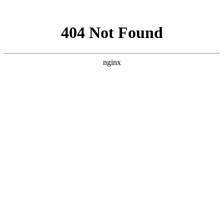
网站地图
襄阳白癜风医院
医院首页
医院简介
医生团队
疾病百科
北大动态
医院环境
就诊指南
来院路线
首页
>
北大动态
>
文章内容
襄阳肢端型白癜风患者的饮食应该是什么
样的
作者：
武汉北大白癜风医院
时间：2018-11-02
病从口入这应该是大多数疾病产生的主要因素之一，由此可
见健康的饮食是多么的重要。而肢端型白癜风的患病因素中自然
也少不了这一原因，要想去除肢端型白癜风，只有好的治疗方法
是不行的，好的饮食也是必不可少。那么，襄阳肢端型白癜风患
者的饮食应该是什么样的?下面就由
襄阳白癜风医院
医生来为大
家解答。