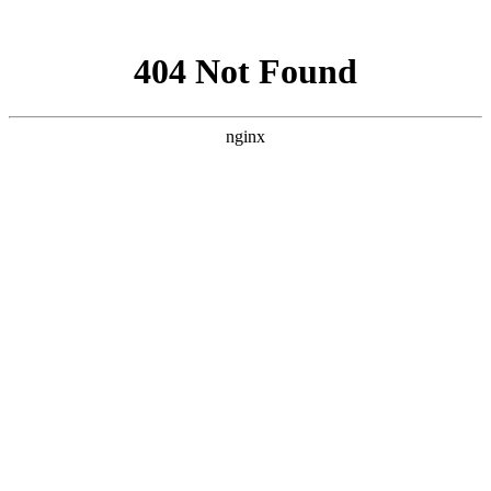
网站地图
欢迎您进入：武汉北大白癜风医院，我们提供专业的白癜风
网站首页
医院简介
医生团队
医院动态
来院路线
在线咨询
您的位置：
首页
>
北大动态
>襄阳白斑照308后皮肤发痒用什么药
襄阳白斑照308后皮肤发痒用什
么药
武汉北大白癜风医院