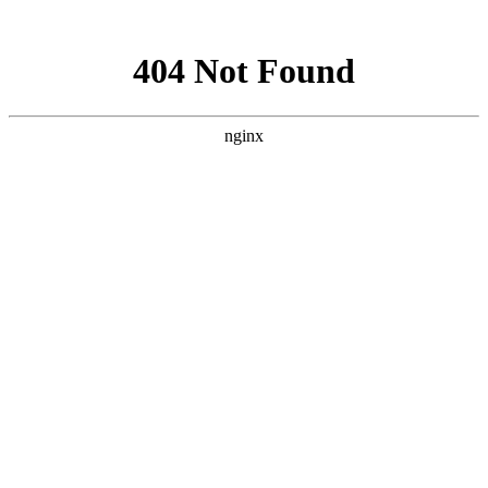
网站地图
欢迎您进入：武汉北大白癜风医院，我们提供专业的白癜
网站首页
医院简介
医生团队
医院动态
来院路线
在线咨询
您的位置：
首页
>
医院动态
>襄阳白癜风患发对儿童危害有哪些?
襄阳白癜风患发对儿童危害有哪
些?
武汉北大白癜风医院