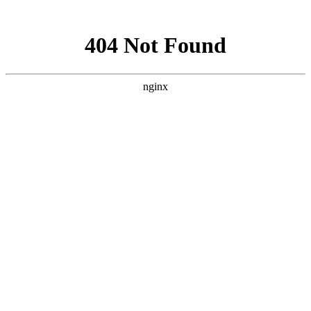
网站地图
欢迎您进入：武汉北大白癜风医院，我们提供专业的白癜风治
网站首页
医院简介
医生团队
医院动态
来院路线
在线咨询
您的位置：
首页
>
医院动态
>襄阳白癜风医院医生介绍白癜风的
发病原因
襄阳白癜风医院医生介绍白癜风
的发病原因
武汉北大白癜风医院