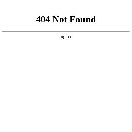
网站地图
欢迎您进入：武汉北大白癜风医院，我们提供专业的白癜
网站首页
医院简介
医生团队
医院动态
来院路线
在线咨询
您的位置：
首页
>
医院动态
>襄阳患者治疗白癜风的时候都有什
么注意事项呢?
襄阳患者治疗白癜风的时候都有
什么注意事项呢?
武汉北大白癜风医院