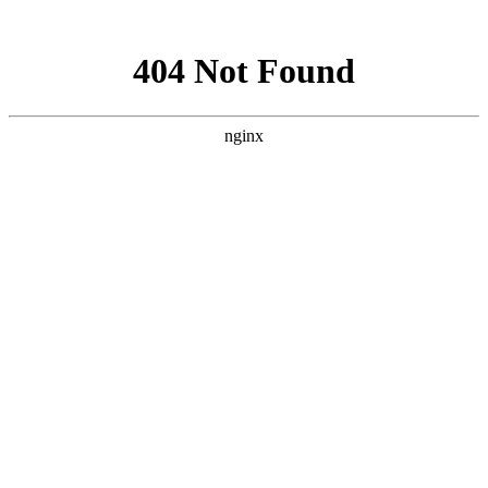
网站地图
欢迎您进入：武汉北大白癜风医院，我们提供专业的白癜风治
网站首页
医院简介
医生团队
医院动态
来院路线
在线咨询
您的位置：
首页
>
医院动态
>襄阳青少年身上有白癜风该怎么治
疗?
襄阳青少年身上有白癜风该怎么
治疗?
武汉北大白癜风医院