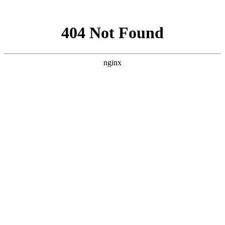
网站地图
欢迎您进入：武汉北大白癜风医院，我们提供专业的白癜
网站首页
医院简介
医生团队
医院动态
来院路线
在线咨询
您的位置：
首页
>
医院动态
>襄阳白癜风医院介绍白癜风的预防
保健四大措施？
襄阳白癜风医院介绍白癜风的预
防保健四大措施？
武汉北大白癜风医院