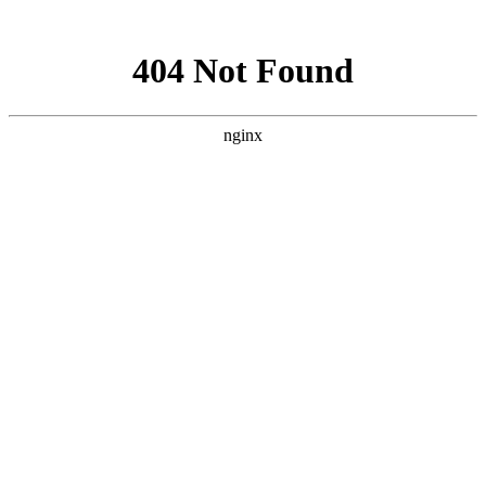
网站地图
欢迎您进入：武汉北大白癜风医院，我们提供专业的白癜
网站首页
医院简介
医生团队
医院动态
来院路线
在线咨询
您的位置：
首页
>
北大动态
>治疗白癜风用什么方法比较好?
治疗白癜风用什么方法比较好?
武汉北大白癜风医院
发布时间：
2022年08月18日
阅读量：
375