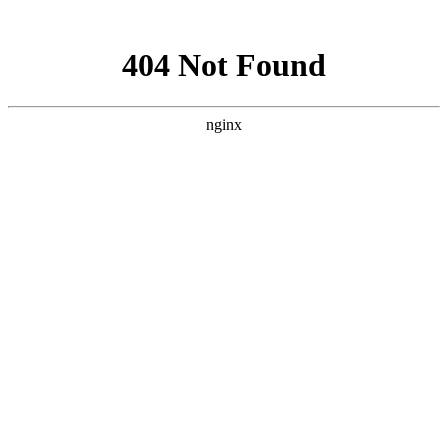
网站地图
襄阳白癜风医院
医院首页
医院简介
医生团队
疾病百科
北大动态
医院环境
就诊指南
来院路线
首页
>
疾病百科
>
文章内容
襄阳地区患者为什么治疗白斑会花冤枉钱?
作者：
武汉北大白癜风医院
时间：2021-10-08
襄阳地区患者为什么治疗白斑会花冤枉钱?虽然任何疾病医
治都需要费用，但是费用是多是少非常重要，没有人愿意在治疗
上花冤枉钱，毕竟都是血汗钱。不少白癜风患者表示自己在治疗
上就花费了很多钱，但依旧没有见效。那么为何你治疗白斑会花
冤枉钱呢?
襄阳白癜风医院
医生介绍到：