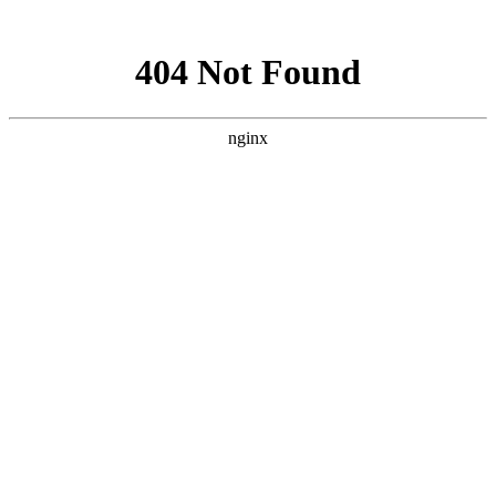
网站地图
襄阳白癜风医院
医院首页
医院简介
医生团队
疾病百科
北大动态
医院环境
就诊指南
来院路线
首页
>
疾病百科
>
文章内容
治疗儿童白癜风的药物都有哪些?
作者：
武汉北大白癜风医院
时间：2022-07-18
白癜风患者要重视疾病的治疗，在平时的生活中，白癜风患者要
了解疾病的危害，注意皮肤的护理，避免白斑发生扩散。这几
年，不少儿童患上了白癜风，疾病给儿童的身心影响非常大，要
是得了白癜风，一定要得到及时的治疗，那么，治疗儿童白癜风
的药物都有哪些?