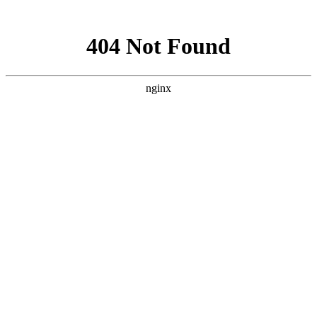
网站地图
襄阳白癜风医院
医院首页
医院简介
医生团队
疾病百科
北大动态
医院环境
就诊指南
来院路线
首页
>
白癜风病因
>
文章内容
襄阳胸部上的白癜风如何产生的
作者：
武汉北大白癜风医院
时间：2018-10-28
很多的人身体非常的健康，也没有不好的生活习惯，也很注
重身体的锻炼，可还是会患上了白癜风，很多人对白癜风都不了
解，一些刚刚发病的患者更是迷惑，都不知道是什么原因而有了
白癜风，如果不能确认白癜风的发病的原因，也就没有办法进行
治疗。那么，襄阳胸部上的白癜风如何产生的?下面就由
襄阳白
癜风医院
医生来为大家解答。
一、精神性诱发因素：皮肤，是人类内部心理活动的表达器