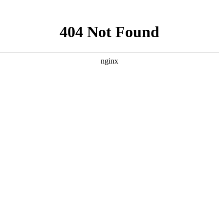
就诊指南
来院路线
有什么?
性疾病。但是这种疾病的危害极大，如果不重视治疗，不仅疾
肤性疾病。那么下面就请
襄阳白癜风医院
的医生来为大家介绍：