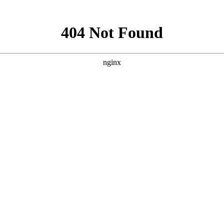
就诊指南
来院路线
癜风是一种很难彻底治疗好的疾病。有些人发现身上出现了白
旧吃的好，睡的好。”很多患者处于这种考虑，便早早放弃了治
的情况。下面就看看
襄阳白癜风医院
医生的解答。