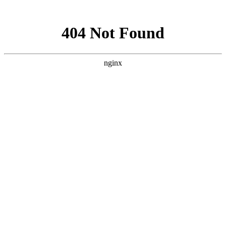
网站地图
襄阳白癜风医院
医院首页
医院简介
医生团队
疾病百科
北大动态
医院环境
就诊指南
来院路线
首页
>
白癜风病因
>
文章内容
襄阳什么原因导致的白癜风的发病?
作者：
武汉北大白癜风医院
时间：2017-04-19
白癜风是一种皮肤疾病，白癜风虽然不痛不痒，但是症状却
十分明显，无论是谁在皮肤上出现大小不一的白斑都不会开心
的。那么，
什么原因导致的白癜风的发病?
襄阳白癜风医院
医生
介绍：