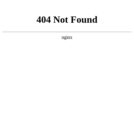
网站地图
襄阳白癜风医院
医院首页
医院简介
医生团队
疾病百科
北大动态
医院环境
就诊指南
来院路线
首页
>
白癜风病因
>
文章内容
襄阳青少年为什么是白癜风的高发群体呢
作者：
武汉北大白癜风医院
时间：2017-10-08
白癜风疾病的发病率逐年上涨，在我们的身体出现了越来越
多的白癜风患者。其中以青少年人群为主，青少年正处于青春时
期，一旦患了白癜风将会给青少年的正常生活造成影响。那么襄
阳青少年为什么是白癜风的高发群体呢?下面就由
襄阳白癜风医
院
医生来为大家解答。
一、身心压力过大，白癜风疾病的发病原因非常的多，其中
压力过大就是常见的一个重要因素。而青少年群体正处于学习阶