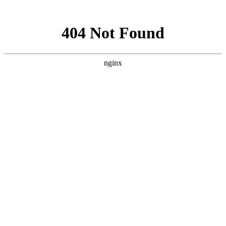
网站地图
襄阳白癜风医院
医院首页
医院简介
医生团队
疾病百科
北大动态
医院环境
就诊指南
来院路线
首页
>
白癜风病因
>
文章内容
襄阳白癜风患者为什么会内分泌失调?
作者：
武汉北大白癜风医院
时间：2017-03-26
白癜风患者为什么会内分泌失调?
白癜风的发病给我们的患
者造成的影响是巨大的，所以我们的患者一定要积极的治疗，避
免给我们的患者带来伤害，
襄阳白癜风医院
医生介绍：