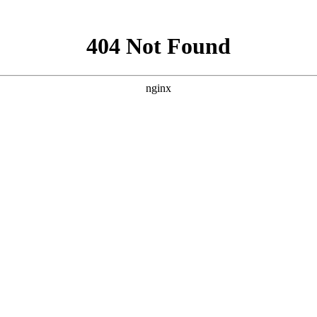
就诊指南
来院路线
能是白癜风的。白癜风是一种因为黑色素细胞不合成黑色素，
医院
医生来为大家解答。
，当接触太阳多的时候，我们皮肤下面的黑色素细胞变的很异
。就会是我们的身体下降免疫了也会减少，就会患上白癜风。