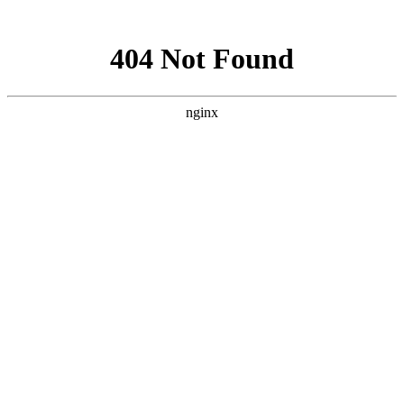
网站地图
襄阳白癜风医院
医院首页
医院简介
医生团队
疾病百科
北大动态
医院环境
就诊指南
来院路线
首页
>
白癜风预防
>
文章内容
襄阳人如何预防白癜风？
作者：
武汉北大白癜风医院
时间：2019-05-21
如今，相信大家都知道白癜风好发于暴露部位，此病的出现
会严重扰乱患者的正常生活以及社交、事业都会造成一定的影
响，那么，在日常生活中我们一定要注重预防，接下来我们就一
起来看看
襄阳白癜风医院
的医生详细介绍：