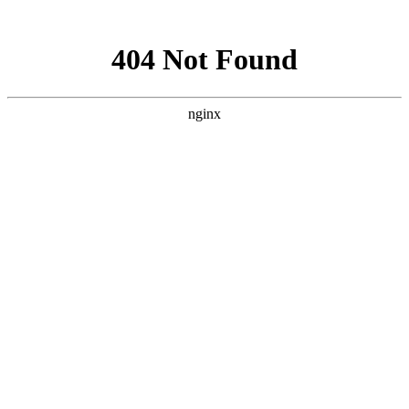
网站地图
襄阳白癜风医院
医院首页
医院简介
医生团队
疾病百科
北大动态
医院环境
就诊指南
来院路线
首页
>
白癜风诊断
>
文章内容
襄阳冬季白斑病症特点有哪些
作者：
武汉北大白癜风医院
时间：2018-02-07
白癜风属于临床病发率比较高且病发人群比较广泛的皮肤顽
疾，任何的患者都有出现病症的可能，一般来说春夏季的白斑病
发比较频繁，相对来说秋冬季节的病症比较稳定，但是冬季的白
斑也存在诸多的病变病发问题，襄阳冬季白斑病症特点有哪些?
下面就由
襄阳白癜风医院
医生来为大家解答。
冬季白癜风病症特点有哪些，白癜风是病发率比较高的皮肤
顽疾，患者的任何皮肤部位都有可能出现病变，一般初期的白斑