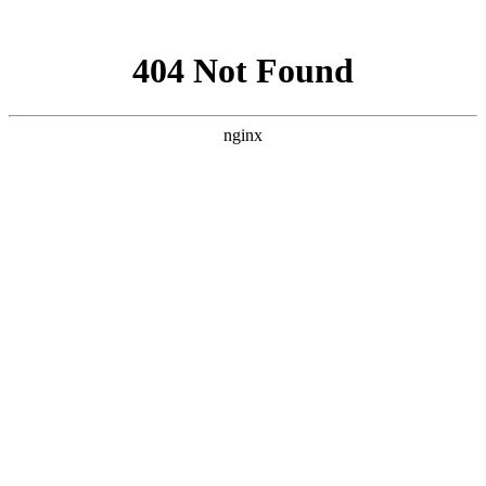
网站地图
襄阳白癜风医院
医院首页
医院简介
医生团队
疾病百科
北大动态
医院环境
就诊指南
来院路线
首页
>
白癜风诊断
>
文章内容
襄阳白癜风的症状会有哪些表现呢
作者：
武汉北大白癜风医院
时间：2018-04-17
白癜风主要的表现形式就是皮肤上长白斑，危害着患者的外
表形象，也严重了影响了患者的健康生活，所以大家需要对白癜
风的症状多做些了解，做到早发现早治疗，避免更大的危害产
生，那么襄阳白癜风的症状会有哪些表现呢?下面就由
襄阳白癜
风医院
医生来为大家解答。
1、瘙痒。早期出现局部瘙痒感，少数白癜风患者在发病早
期出现局部瘙痒感，瘙痒程度有轻有重，当白斑出现后痒感逐渐